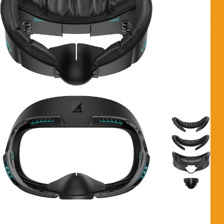
ANÁLISIS DEL AMVR FACE COVER PAD ¿Cómo
está fabricado? Esta interfaz facial está construida sobre
un soporte de ABS de alta resistencia que sustituye por