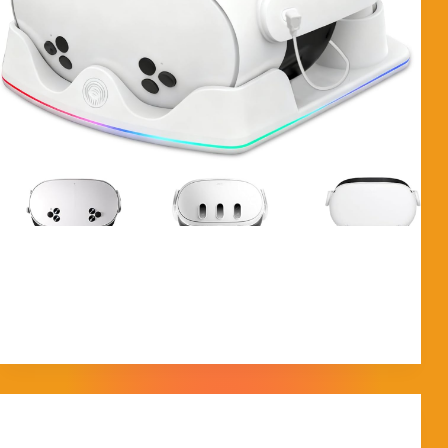
ANÁLISIS DE LA BASE JUBOR CON RGB ¿Cómo
está fabricado? La estación Jubor presenta un chasis
compacto fabricado en polímero ABS de alta resistencia
con un acabado en blanco mate que encaja perfectamente
con la estética de las gafas Meta.…
MorpheokillyViral
18 de febrero de 2026
Ofertas Quest