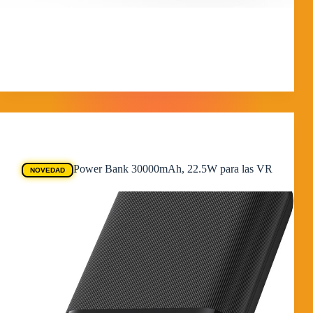
¿El trono que tus Ray-Ban Meta merecen? Análisis del
Dock de Carga AMVR Si tienes unas Ray-Ban Meta,
seguro que te pasa lo mismo que a mí: llegas a casa y no
siempre te apetece meterlas en el estuche de…
MorpheokillyViral
6 de febrero de 2026
Ofertas Quest
Power Bank 30000mAh, 22.5W para las VR
NOVEDAD