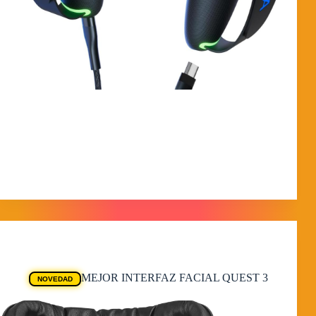
ANÁLISIS DEL KIT AUBIKA RECARGABLE
¿Cómo está fabricado? Estas fundas protectoras están
fabricadas en silicona de grado premium, suave al tacto y
con una textura antideslizante para mejorar el agarre. El
diseño integra un compartimento específico para las
baterías de…
MorpheokillyViral
18 de febrero de 2026
Ofertas Quest
MEJOR INTERFAZ FACIAL QUEST 3
NOVEDAD