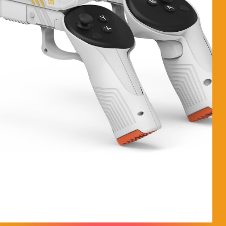
ANÁLISIS DE LAS PISTOLAS MAGNÉTICAS
AMVR ¿Cómo está fabricado? Estas fundas de pistola
están fabricadas en polímero ABS de alta resistencia con
un diseño equilibrado para imitar el centro de gravedad
de un arma real. El sistema cuenta con una…
MorpheokillyViral
18 de febrero de 2026