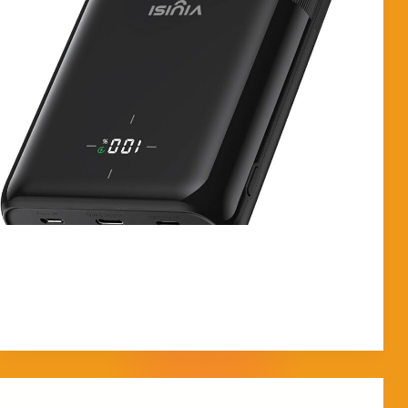
¿Energía infinita en VR? Análisis de la Power Bank
30000mAh «La Bestia» Si tienes unas Meta Quest 3, ya
sabes su punto débil: la batería vuela en 2 horas. Esta
Power Bank de 30.000mAh no es una batería normal,
es…
MorpheokillyViral
6 de febrero de 2026