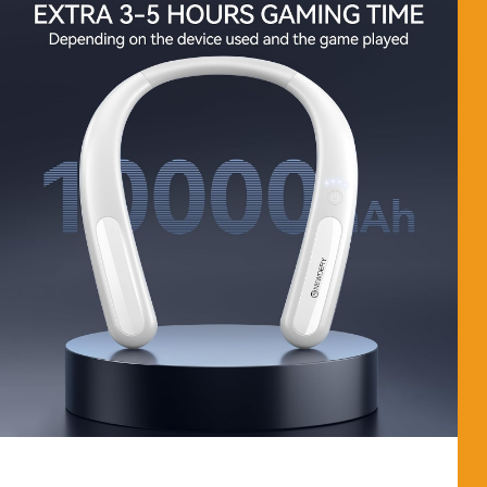
ANÁLISIS DEL POWER BANK NEWDERY 10.000
mAh ¿Cómo está fabricado? Este paquete de batería está
fabricado con una carcasa de polímero ABS ignífugo de