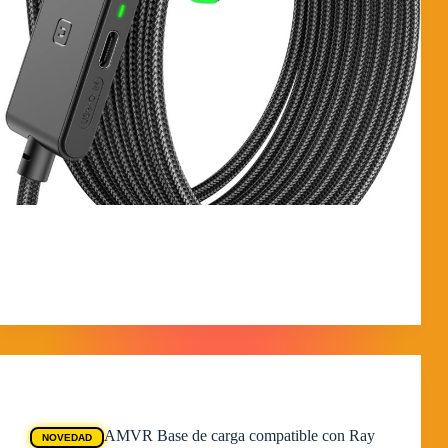
¿Jugar a PCVR sin que se agote la batería? Análisis del
Cable Link INIU Si usas tus Meta Quest para jugar a
juegos de PC (como Half-Life: Alyx o simuladores de
carreras), sabrás que el puerto USB del ordenador no…
MorpheokillyViral
9 de febrero de 2026
Ofertas Quest
AMVR Base de carga compatible con Ray
NOVEDAD