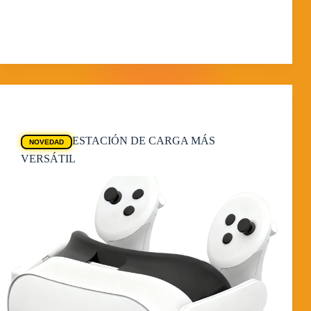
alta densidad, diseñada para ser compacta y resistente a
los impactos leves. En su interior alberga…
MorpheokillyViral
18 de febrero de 2026
Ofertas Quest
ESTACIÓN DE CARGA MÁS
NOVEDAD
VERSÁTIL