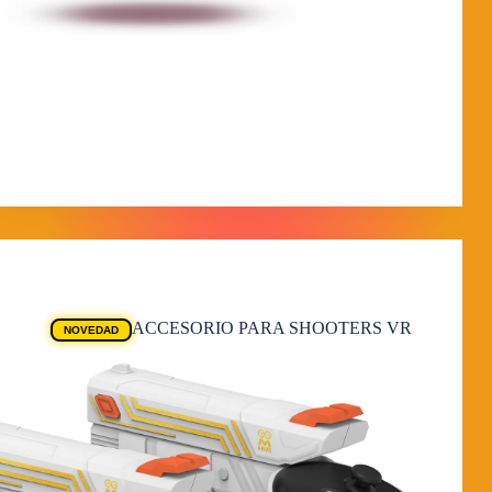
ANÁLISIS DE LA DIADEMA DE 15.000 mAh
¿Cómo está fabricado? Esta correa «Elite» está fabricada
en polímero ABS reforzado de alta flexibilidad, diseñado
para soportar más de 10.000 ciclos de flexión sin
romperse. La estructura cuenta con una almohadilla
trasera…
MorpheokillyViral
18 de febrero de 2026
Ofertas Quest
ACCESORIO PARA SHOOTERS VR
NOVEDAD