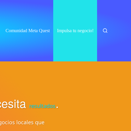
Comunidad Meta Quest
Impulsa tu negocio!
cesita
.
resultados
gocios locales que
.