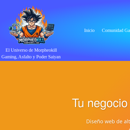
Saltar
al
contenido
Inicio
Comunidad Ga
El Universo de Morpheokill
Gaming, Asfalto y Poder Saiyan
Tu negocio
Diseño web de alt