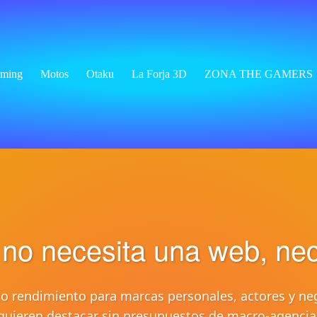
ming
Motos
Otaku
La Forja 3D
ZONA THE GAMERS
 no necesita una web, ne
o rendimiento para marcas personales, actores y ne
quieren destacar sin presupuestos de macro-agencia