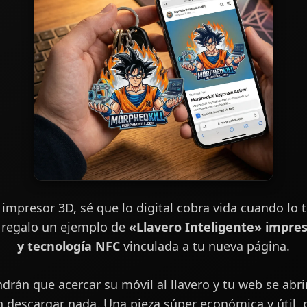
mpresor 3D, sé que lo digital cobra vida cuando lo t
e regalo un ejemplo de
«Llavero Inteligente» impres
y tecnología NFC
vinculada a tu nueva página.
endrán que acercar su móvil al llavero y tu web se ab
in descargar nada. Una pieza súper económica y útil,