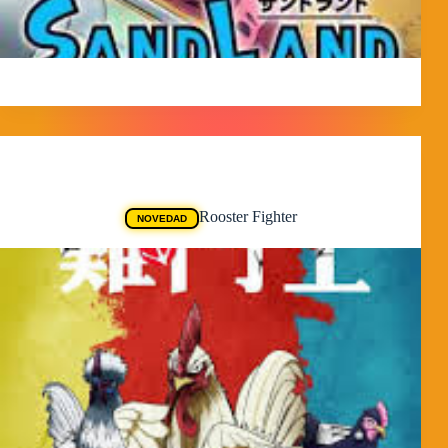
MorpheokillyViral
3 de abril de 2026
Animes
Rooster Fighter
NOVEDAD