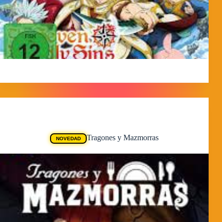
MorpheokillyViral
3 de abril de 2026
Animes
Tragones y Mazmorras
NOVEDAD