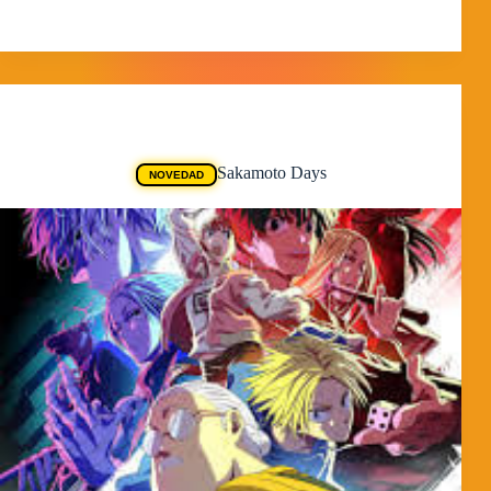
MorpheokillyViral
3 de abril de 2026
Animes
Sakamoto Days
NOVEDAD