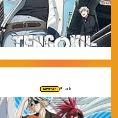
MorpheokillyViral
4 de abril de 2026
Animes
Bleach
NOVEDAD