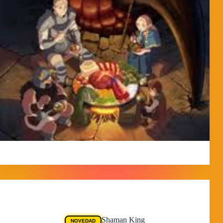
MorpheokillyViral
3 de abril de 2026
Animes
Shaman King
NOVEDAD