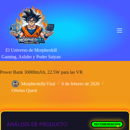
Saltar
al
contenido
El Universo de Morpheokill
Gaming, Asfalto y Poder Saiyan
Power Bank 30000mAh, 22.5W para las VR
MorpheokillyViral
6 de febrero de 2026
Ofertas Quest
ANÁLISIS DE PRODUCTO
RECOMENDACIÓN