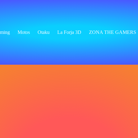
ming
Motos
Otaku
La Forja 3D
ZONA THE GAMERS