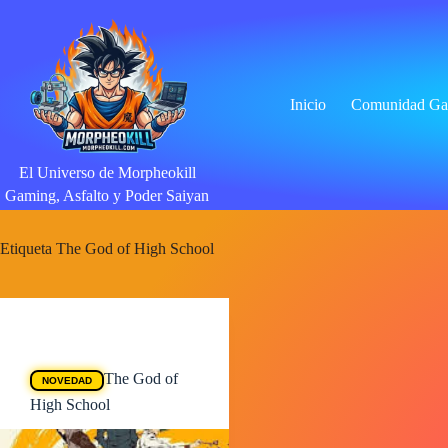
Saltar
al
contenido
Inicio
Comunidad Ga
El Universo de Morpheokill
Gaming, Asfalto y Poder Saiyan
Etiqueta
The God of High School
Animes
The God of
NOVEDAD
High School