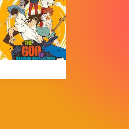
MorpheokillyViral
3 de abril de 2026