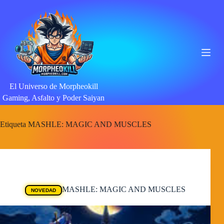
Saltar
al
contenido
El Universo de Morpheokill
Gaming, Asfalto y Poder Saiyan
Etiqueta
MASHLE: MAGIC AND MUSCLES
Animes
MASHLE: MAGIC AND MUSCLES
NOVEDAD