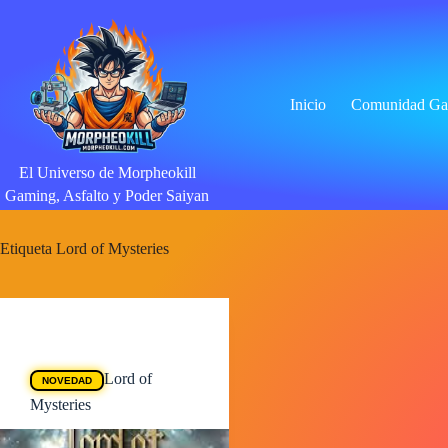
Saltar
al
contenido
Inicio
Comunidad Ga
El Universo de Morpheokill
Gaming, Asfalto y Poder Saiyan
Etiqueta
Lord of Mysteries
Animes
Lord of
NOVEDAD
Mysteries