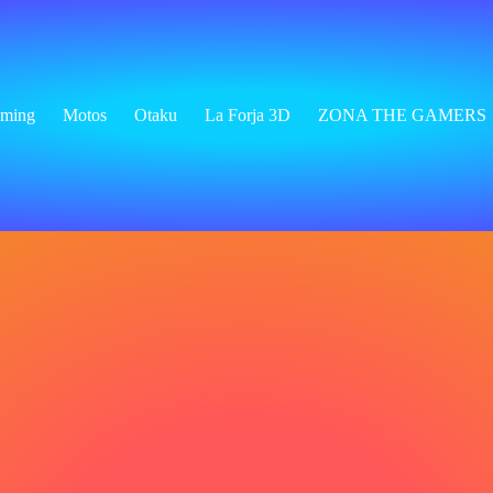
ming
Motos
Otaku
La Forja 3D
ZONA THE GAMERS