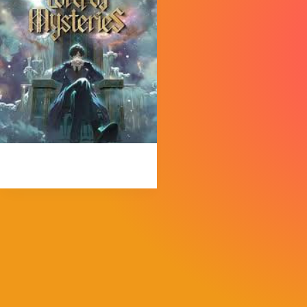
MorpheokillyViral
3 de abril de 2026