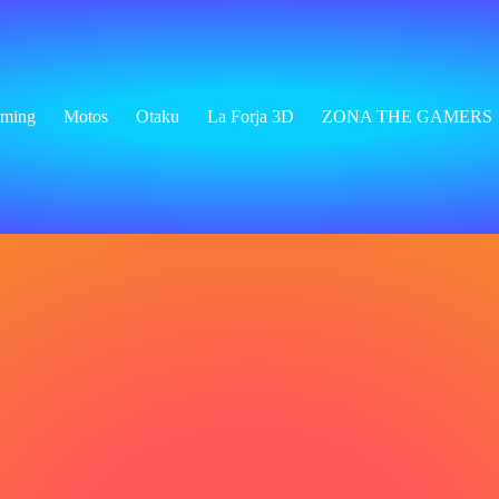
ming
Motos
Otaku
La Forja 3D
ZONA THE GAMERS