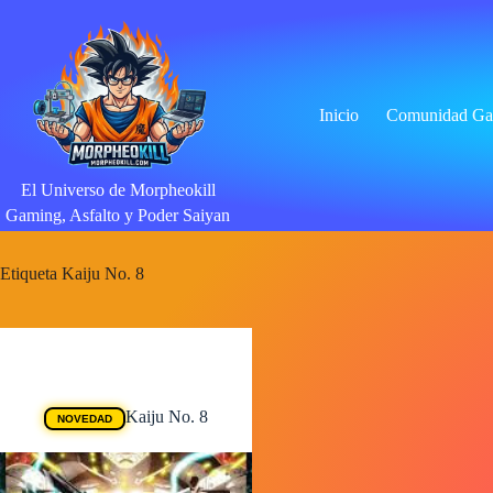
Saltar
al
contenido
Inicio
Comunidad Ga
El Universo de Morpheokill
Gaming, Asfalto y Poder Saiyan
Etiqueta
Kaiju No. 8
Animes
Kaiju No. 8
NOVEDAD