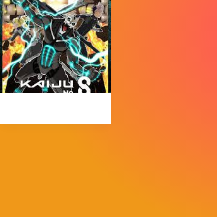
MorpheokillyViral
3 de abril de 2026