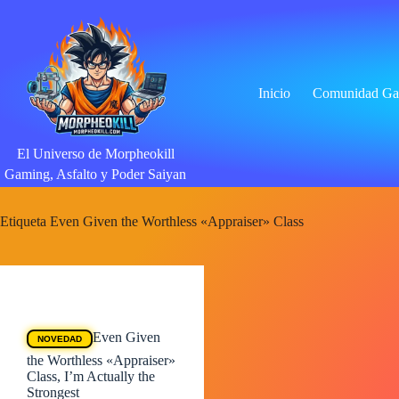
Saltar
al
contenido
Inicio
Comunidad Ga
El Universo de Morpheokill
Gaming, Asfalto y Poder Saiyan
Etiqueta
Even Given the Worthless «Appraiser» Class
Animes
Even Given
NOVEDAD
the Worthless «Appraiser»
Class, I’m Actually the
Strongest