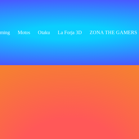
ming
Motos
Otaku
La Forja 3D
ZONA THE GAMERS