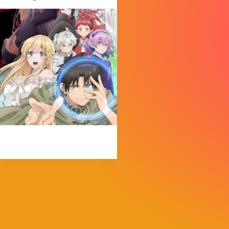
MorpheokillyViral
3 de abril de 2026