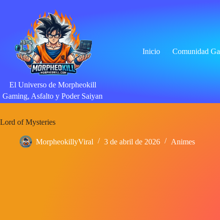
Saltar
al
contenido
Inicio
Comunidad Ga
El Universo de Morpheokill
Gaming, Asfalto y Poder Saiyan
Lord of Mysteries
MorpheokillyViral
3 de abril de 2026
Animes