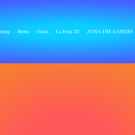
ming
Motos
Otaku
La Forja 3D
ZONA THE GAMERS