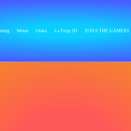
ming
Motos
Otaku
La Forja 3D
ZONA THE GAMERS