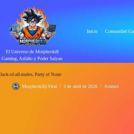
Saltar
al
contenido
Inicio
Comunidad Ga
El Universo de Morpheokill
Gaming, Asfalto y Poder Saiyan
Jack-of-all-trades, Party of None
MorpheokillyViral
3 de abril de 2026
Animes