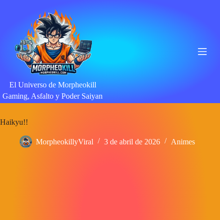
Saltar
al
contenido
El Universo de Morpheokill
Gaming, Asfalto y Poder Saiyan
Haikyu!!
MorpheokillyViral
3 de abril de 2026
Animes