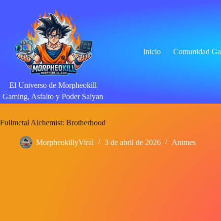
Saltar
al
contenido
Inicio
Comunidad Ga
El Universo de Morpheokill
Gaming, Asfalto y Poder Saiyan
Fullmetal Alchemist: Brotherhood
MorpheokillyViral
3 de abril de 2026
Animes