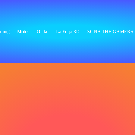
ming
Motos
Otaku
La Forja 3D
ZONA THE GAMERS