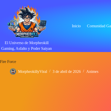
Saltar
al
contenido
Inicio
Comunidad Ga
El Universo de Morpheokill
Gaming, Asfalto y Poder Saiyan
Fire Force
MorpheokillyViral
3 de abril de 2026
Animes