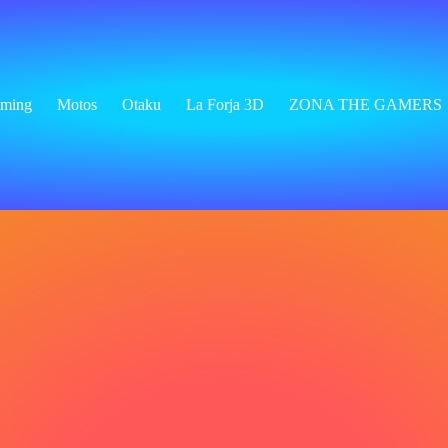
ming
Motos
Otaku
La Forja 3D
ZONA THE GAMERS