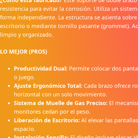
resistencia para evitar la corrosión. Utiliza un s
forma independiente. La estructura se asienta sobre 
escritorio o mediante tornillo pasante (grommet). A
limpio y organizado.
LO MEJOR (PROS)
Productividad Dual:
Permite colocar dos pantal
o juego.
Ajuste Ergonómico Total:
Cada brazo ofrece rot
horizontal con un solo movimiento.
Sistema de Muelle de Gas Preciso:
El mecanism
monitores cedan por el peso.
Liberación de Escritorio:
Al elevar las pantalla
espacio.
Instalación Sencilla:
El diseño incluye placas 