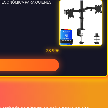
 Y ECONÓMICA PARA QUIENES
28.99€
n acabado de pintura en polvo negra de alta