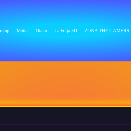
ming
Motos
Otaku
La Forja 3D
ZONA THE GAMERS