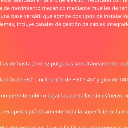
istema de movimiento mecánico mediante muelles de t
una base versátil que admite dos tipos de instalació
demás, incluye canales de gestión de cables integrad
las de hasta 27 o 32 pulgadas simultáneamente, opti
ación de 360°, inclinación de +90°/-45° y giro de 180
o permite subir o bajar las pantallas sin esfuerzo, 
s, recuperas prácticamente toda la superficie de la 
VESA desmontables, lo que facilita enormemente el m