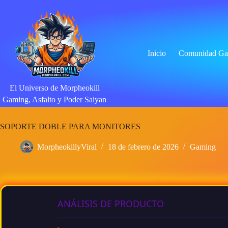
Saltar
al
contenido
Inicio
Comunidad Ga
El Universo de Morpheokill
Gaming, Asfalto y Poder Saiyan
SOPORTE DOBLE PARA MONITORES
MorpheokillyViral
18 de febrero de 2026
Gaming
ANÁLISIS DE PRODUCTO