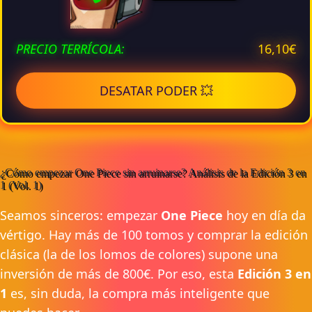
16,10€
PRECIO TERRÍCOLA:
DESATAR PODER 💥
¿Cómo empezar One Piece sin arruinarse? Análisis de la Edición 3 en
1 (Vol. 1)
Seamos sinceros: empezar
One Piece
hoy en día da
vértigo. Hay más de 100 tomos y comprar la edición
clásica (la de los lomos de colores) supone una
inversión de más de 800€. Por eso, esta
Edición 3 en
1
es, sin duda, la compra más inteligente que